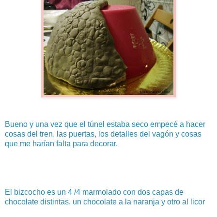
Bueno y una vez que el túnel estaba seco empecé a hacer
cosas del tren, las puertas, los detalles del vagón y cosas
que me harían falta para decorar.
El bizcocho es un 4 /4 marmolado con dos capas de
chocolate distintas, un chocolate a la naranja y otro al licor